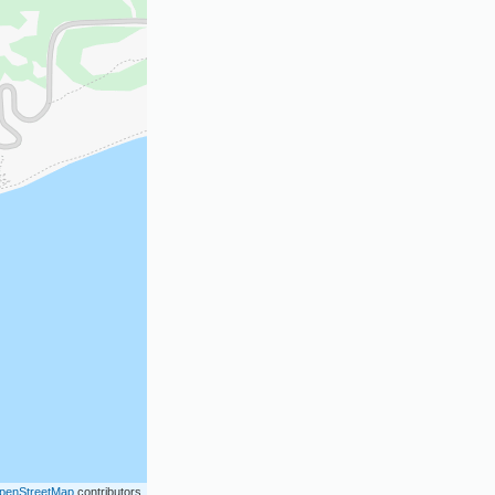
penStreetMap
contributors