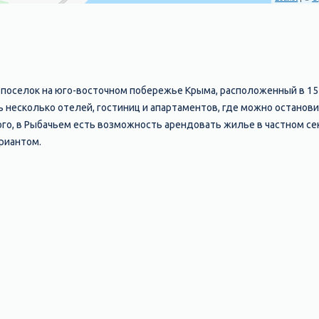
 поселок на юго-восточном побережье Крыма, расположенный в 15
ь несколько отелей, гостиниц и апартаментов, где можно останови
ого, в Рыбачьем есть возможность арендовать жилье в частном се
риантом.
бачьем могут варьироваться в зависимости от сезона, расположен
ли и гостиницы находятся на первой линии от моря и обычно пре
естораны, бары, бассейны, фитнес-центры и детские клубы. Цены н
ысок
олее экономичный вариант размещения, то можно выбрать аренду
 жилья обычно зависят от многих факторов, включая местоположен
та. Также можно рассмотреть варианты аренды коттеджей или дом