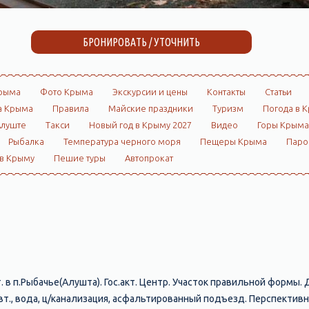
БРОНИРОВАТЬ / УТОЧНИТЬ
рыма
Фото Крыма
Экскурсии и цены
Контакты
Статьи
а Крыма
Правила
Майские праздники
Туризм
Погода в 
Алуште
Такси
Новый год в Крыму 2027
Видео
Горы Крыма
Рыбалка
Температура черного моря
Пещеры Крыма
Пар
 в Крыму
Пешие туры
Автопрокат
 в п.Рыбачье(Алушта). Гос.акт. Центр. Участок правильной формы. 
 вт., вода, ц/канализация, асфальтированный подъезд. Перспектив