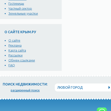
Рыбачье славится своими
Гостиницы
Частный сектор
для загара, зонты и леж
Земельные участки
водных видов спорта.
Кроме отдыха на пляже, 
О САЙТЕ КРЫМ.РУ
поймать различные виды 
О сайте
Для выбора размещения в
Реклама
Карта сайта
можно сравнить цены и у
Рассылки
Обмен ссылками
В Рыбачьем имеются кру
FAQ
автотуристов и любителе
в расположено множеств
и заботливым персоналом
ПОИСК НЕДВИЖИМОСТИ:
кафе с национальной кухн
ЛЮБОЙ ГОРОД
расширенный поиск
Крыма, заняться морской
Рыбачьем можно сходить
Подъем непростой, так ч
Вы можете посетить вод