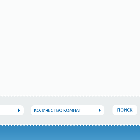
пляжах есть зоны
борудование для
во мест, где можно
местными рыбаками.
ские сайты, где
для посещения. Для
же на берегу моря
фортными номерами
 имеются бары,
во все уголки
ПОИСК
КОЛИЧЕСТВО КОМНАТ
с проводником. В
аживающим видом.
 отдыхе в Рыбачьем
й, незабываемую