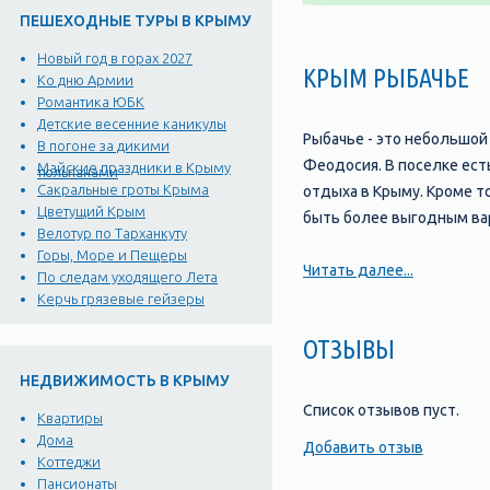
ПЕШЕХОДНЫЕ ТУРЫ В КРЫМУ
Новый год в горах 2027
КРЫМ РЫБАЧЬЕ
Ко дню Армии
Романтика ЮБК
Детские весенние каникулы
Рыбачье - это небольшой
В погоне за дикими
Феодосия. В поселке ест
Майские праздники в Крыму
тюльпанами
Сакральные гроты Крыма
отдыха в Крыму. Кроме т
Цветущий Крым
быть более выгодным ва
Велотур по Тарханкуту
Горы, Море и Пещеры
Цены на размещение в Ры
Читать далее...
По следам уходящего Лета
комфорта. Некоторые оте
Керчь грязевые гейзеры
спектр услуг, включая р
ОТЗЫВЫ
могут быть достаточно в
НЕДВИЖИМОСТЬ В КРЫМУ
Если вы предпочитаете б
Список отзывов пуст.
Квартиры
секторе. Цены на аренду
Дома
Добавить отзыв
комнат и уровень комфор
Коттеджи
Пансионаты