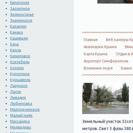
Евпатория
Заозерное
Зеленогорье
Знаменское
Казантип
Канака
Кацивели
Главная
Веб камеры К
Кача
Аквапарки Крыма
Вин
Керчь
Карта Крыма
Отдых в 
Кизиловое
Аэропорт Симферополь
Коктебель
Кореиз
Волнение моря
Банки
Курортное
Куршавель
Лазурное
Ласпи
Ливадия
Любимовка
Малореченское
Малый маяк
Земельный участок 32сот.
Массандра
Медведево
метров. Свет 3 фазы 380