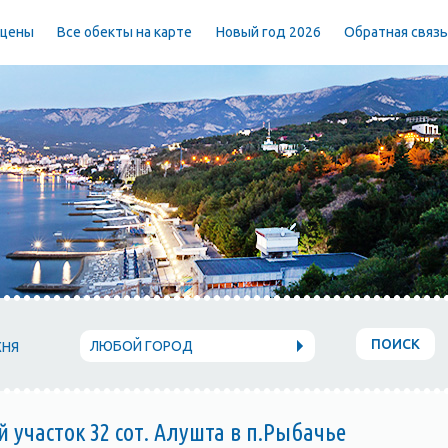
 цены
Все обекты на карте
Новый год 2026
Обратная связ
ПОИСК
ЛЮБОЙ ГОРОД
ХНЯ
участок 32 сот. Алушта в п.Рыбачье