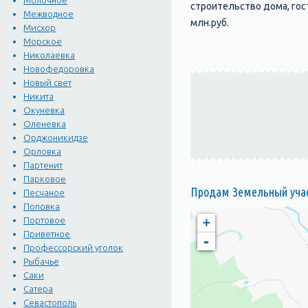
Молочное
строительство дома, гос
Межводное
млн.руб.
Мисхор
Морское
Николаевка
Новофедоровка
Новый свет
Никита
Окуневка
Оленевка
Орджоникидзе
Орловка
Партенит
Парковое
Продам Земельный участ
Песчаное
Поповка
+
Портовое
Приветное
-
Профессорский уголок
Рыбачье
Саки
Сатера
Севастополь