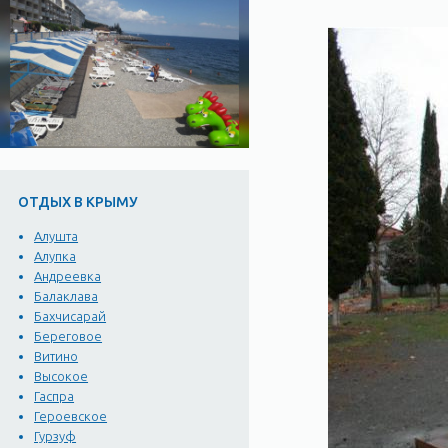
ОТДЫХ В КРЫМУ
Алушта
Алупка
Андреевка
Балаклава
Бахчисарай
Береговое
Витино
Высокое
Гаспра
Героевское
Гурзуф