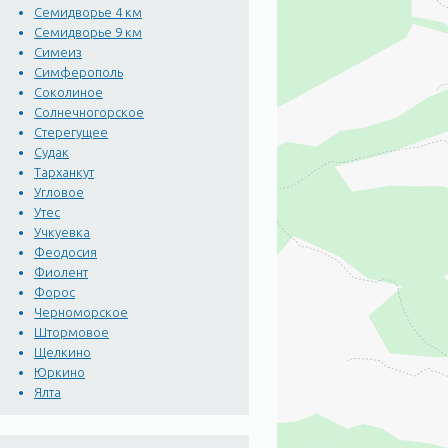
Семидворье 4 км
Семидворье 9 км
Симеиз
Симферополь
Соколиное
Солнечногорское
Стерегущее
Судак
Тарханкут
Угловое
Утес
Учкуевка
Феодосия
Фиолент
Форос
Черноморское
Штормовое
Щелкино
Юркино
Ялта