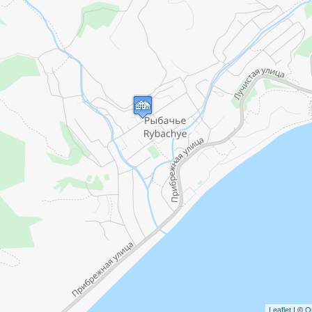
Leaflet
| ©
O