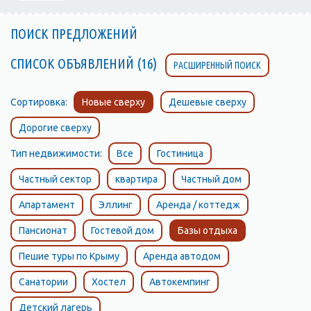
ПОИСК ПРЕДЛОЖЕНИЙ
СПИСОК ОБЪЯВЛЕНИЙ (16)
РАСШИРЕННЫЙ ПОИСК
Сортировка:
Новые сверху
Дешевые сверху
Дорогие сверху
Тип недвижимости:
Все
Гостиница
Частный сектор
квартира
Частный дом
Апартамент
Эллинг
Аренда / коттедж
Пансионат
Гостевой дом
Базы отдыха
Пешие туры по Крыму
Аренда автодом
Санатории
Хостел
Автокемпинг
Детский лагерь