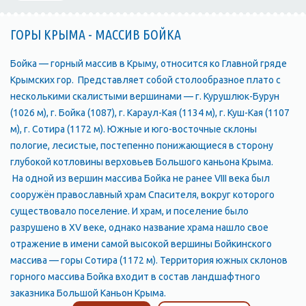
ГОРЫ КРЫМА - МАССИВ БОЙКА
Бойка — горный массив в Крыму, относится ко Главной гряде
Крымских гор. Представляет собой столообразное плато с
несколькими скалистыми вершинами — г. Курушлюк-Бурун
(1026 м), г. Бойка (1087), г. Караул-Кая (1134 м), г. Куш-Кая (1107
м), г. Сотира (1172 м). Южные и юго-восточные склоны
пологие, лесистые, постепенно понижающиеся в сторону
глубокой котловины верховьев Большого каньона Крыма.
На одной из вершин массива Бойка не ранее VIII века был
сооружён православный храм Спасителя, вокруг которого
существовало поселение. И храм, и поселение было
разрушено в XV веке, однако название храма нашло свое
отражение в имени самой высокой вершины Бойкинского
массива — горы Сотира (1172 м). Территория южных склонов
горного массива Бойка входит в состав ландшафтного
заказника Большой Каньон Крыма.