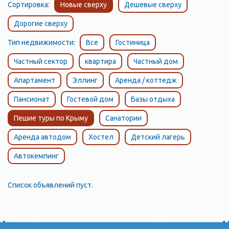
Сортировка:
Новые сверху
Дешевые сверху
Дорогие сверху
Тип недвижимости:
Все
Гостиница
Частный сектор
квартира
Частный дом
Апартамент
Эллинг
Аренда / коттедж
Пансионат
Гостевой дом
Базы отдыха
Пешие туры по Крыму
Санатории
Аренда автодом
Хостел
Детский лагерь
Автокемпинг
Список объявлений пуст.