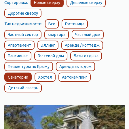
Сортировка:
Новые сверху
Дешевые сверху
Дорогие сверху
Тип недвижимости:
Все
Гостиница
Частный сектор
квартира
Частный дом
Апартамент
Эллинг
Аренда / коттедж
Пансионат
Гостевой дом
Базы отдыха
Пешие туры по Крыму
Аренда автодом
Санатории
Хостел
Автокемпинг
Детский лагерь