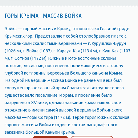
ГОРЫ КРЫМА - МАССИВ БОЙКА
Бойка — горный массив в Крыму, относится ко Главной гряде
Крымских гор. Представляет собой столообразное плато с
несколькими скалистыми вершинами — г. Курушлюк-Бурун
(1026 м), г. Бойка (1087), г. Караул-Кая (1134 м), г. Куш-Кая (1107
м), г. Сотира (1172 м). Южные и юго-восточные склоны
пологие, лесистые, постепенно понижающиеся в сторону
глубокой котловины верховьев Большого каньона Крыма.
На одной из вершин массива Бойка не ранее VIII века был
сооружён православный храм Спасителя, вокруг которого
существовало поселение. И храм, и поселение было
разрушено в XV веке, однако название храма нашло свое
отражение в имени самой высокой вершины Бойкинского
массива — горы Сотира (1172 м). Территория южных склонов
горного массива Бойка входит в состав ландшафтного
заказника Большой Каньон Крыма.