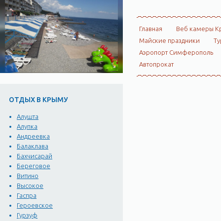
Главная
Веб камеры К
Майские праздники
Ту
Аэропорт Симферополь
Автопрокат
ОТДЫХ В КРЫМУ
Алушта
Алупка
Андреевка
Балаклава
Бахчисарай
Береговое
Витино
Высокое
Гаспра
Героевское
Гурзуф