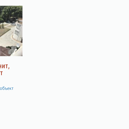
нит,
т
 объект