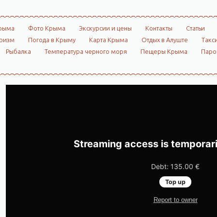
рыма
Фото Крыма
Экскурсии и цены
Контакты
Статьи
ризм
Погода в Крыму
Карта Крыма
Отдых в Алуште
Такс
Рыбалка
Температура черного моря
Пещеры Крыма
Пар