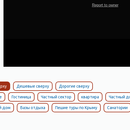
рху
Дешевые сверху
Дорогие сверху
е
Гостиница
Частный сектор
квартира
Частный д
й дом
Базы отдыха
Пешие туры по Крыму
Санатории