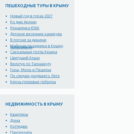
ПЕШЕХОДНЫЕ ТУРЫ В КРЫМУ
Новый год в горах 2027
Ко дню Армии
Романтика ЮБК
Детские весенние каникулы
В погоне за дикими
Майские праздники в Крыму
тюльпанами
Сакральные гроты Крыма
Цветущий Крым
Велотур по Тарханкуту
Горы, Море и Пещеры
По следам уходящего Лета
Керчь грязевые гейзеры
НЕДВИЖИМОСТЬ В КРЫМУ
Квартиры
Дома
Коттеджи
Пансионаты