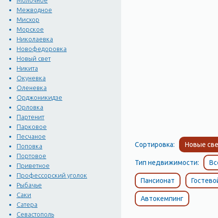
Молочное
Межводное
Мисхор
Морское
Николаевка
Новофедоровка
Новый свет
Никита
Окуневка
Оленевка
Орджоникидзе
Орловка
Партенит
Парковое
Песчаное
Сортировка:
Новые све
Поповка
Портовое
Тип недвижимости:
Вс
Приветное
Профессорский уголок
Пансионат
Гостево
Рыбачье
Саки
Автокемпинг
Сатера
Севастополь