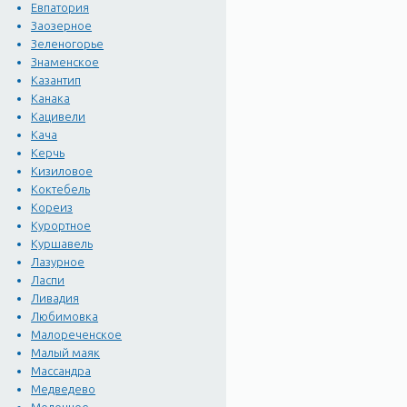
Евпатория
Заозерное
Зеленогорье
Знаменское
Казантип
Канака
Кацивели
Кача
Керчь
Кизиловое
Коктебель
Кореиз
Курортное
Куршавель
Лазурное
Ласпи
Ливадия
Любимовка
Малореченское
Малый маяк
Массандра
Медведево