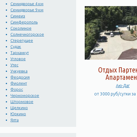
Семидворье 4 км
Семидворье 9 км
Симеиз
Симферополь
Соколиное
Солнечногорское
Стерегущее
Судак
Тарханкут
Угловое
Утес
Отдых Парте
Учкуевка
Апартамен
Феодосия
Фиолент
Аю-Даг
Форос
от 3000 руб/сутки за
Черноморское
Штормовое
Щелкино
Юркино
Ялта