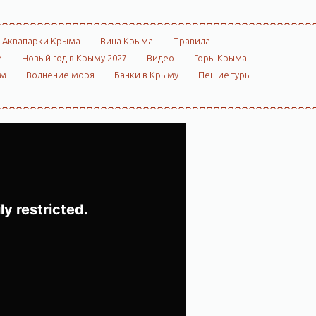
Аквапарки Крыма
Вина Крыма
Правила
и
Новый год в Крыму 2027
Видео
Горы Крыма
ом
Волнение моря
Банки в Крыму
Пешие туры