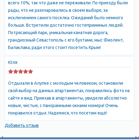
всего 10%, так что даже не переживали. По приезду были
достоинству оценить вкус изысканных крымских вин в
рады, что не разочаровались в своем выборе, за
дегустационном зале «Массандра» . Приезжающих в Алупку
исключением самого поселка. Ожиданий было немного
приятно удивляют демократичные цены на жилье и
больше. Встретили достаточно гостеприимных людей.
возможность найти жилье по вкусу и финансовым
Потрясающий парк, уникальная канатная дорога,
возможностям. Самое красочное описание Алупки не
грандиозный Севастополь с его бухтами, мыс Фиолент,
передает всего очарования этого города. Сюда надо
Балаклава, ради этого стоит посетить Крым!
обязательно приехать, чтобы почувствовать
непередаваемую атмосферу города, и насладиться
Юля
незабываемым отдыхом.
Отдыхали в Алупке с молодым человеком, остановили
свой выбор на данных апартаментах, понравились фото на
Алупка (Alupka) расположена в 17 км на запад от Ялты. Вдоль
сайте и вид. Приехав в апартаменты, увидели абсолютно
моря город протянулся на 4 км. Добраться из Ялты можно
новые, чистые, с панорамными окнами номера! Очень
морем на теплоходе или на автобусе с автовокзала. Алупка -
понравился отдых. Надеемся, что посетим ещё!
небольшой курортный городок, популярное место отдыха и
Добавить отзыв
лечения в Крыму. Алупка - город АР Крым, подчиненный
Ялтинскому городскому совету. Расположен на Южном