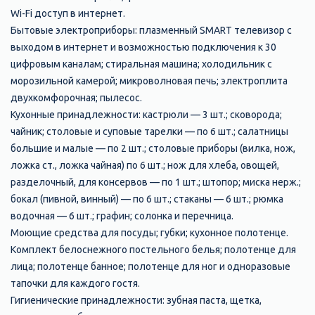
Wi-Fi доступ в интернет.
Бытовые электроприборы: плазменный SMART телевизор с
выходом в интернет и возможностью подключения к 30
цифровым каналам; стиральная машина; холодильник с
морозильной камерой; микроволновая печь; электроплита
двухкомфорочная; пылесос.
Кухонные принадлежности: кастрюли — 3 шт.; сковорода;
чайник; столовые и суповые тарелки — по 6 шт.; салатницы
большие и малые — по 2 шт.; столовые приборы (вилка, нож,
ложка ст., ложка чайная) по 6 шт.; нож для хлеба, овощей,
разделочный, для консервов — по 1 шт.; штопор; миска нерж.;
бокал (пивной, винный) — по 6 шт.; стаканы — 6 шт.; рюмка
водочная — 6 шт.; графин; солонка и перечница.
Моющие средства для посуды; губки; кухонное полотенце.
Комплект белоснежного постельного белья; полотенце для
лица; полотенце банное; полотенце для ног и одноразовые
тапочки для каждого гостя.
Гигиенические принадлежности: зубная паста, щетка,