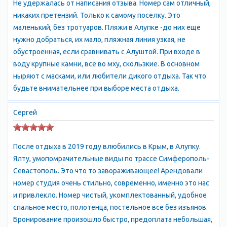
Не удержалась от написания отзыва. Номер сам отличный,
здравницы, чистые галечные пляжи и развитая
никаких претензий. Только к самому поселку. Это
инфраструктура обеспечивают комфортный
маленький, без тротуаров. Пляжи в Алупке -до них еще
необременительный отдых. Город обладает особой аурой,
нужно добраться, их мало, пляжная линия узкая, не
представляя собой спокойный райский уголок среди
обустроенная, если сравнивать с Алуштой. При входе в
курортной суеты Южнобережья. Неторопливая атмосфера
воду крупные камни, все во мху, скользкие. В основном
делает Алупку идеальной для семейного отдыха. Многие
ныряют с масками, или любители дикого отдыха. Так что
едут сюда за новыми впечатлениями. Главная
будьте внимательнее при выборе места отдыха.
достопримечательность и гордость Алупки – Воронцовский
дворец с - привлекает около двух миллионов туристов
Сергей
ежегодно. При желании можно совершить пешую прогулку в
Мисхор или Симеиз, и даже в Ласточкино гнездо.
Туристический бизнес – стержневое направление жизни
После отдыха в 2019 году влюбились в Крым, в Алупку.
Алупки. Здесь есть все условия для разнообразного отдыха –
Ялту, умопомрачительные виды по трассе Симферополь-
всевозможные аттракционы, ночные клубы, дискотеки.
Севастополь. Это что то завораживающее! Арендовали
Любителям активного отдыха предлагаются погружения с
номер студия очень стильно, современно, именно это нас
аквалангом, рыбалка, морские прогулки и много других видов
и привлекло. Номер чистый, укомплектованный, удобное
досуга. Внимание ценителей искусства привлечет вернисаж
спальное место, полотенца, постельное все без изъянов.
картин крымских художников в «Чайном домике»
Бронирование произошло быстро, предоплата небольшая,
Воронцовского дворца . Поклонники виноделия смогут по