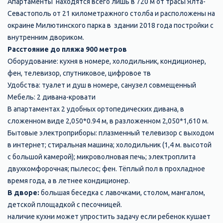
Апартаменты находятся всего лишь в 720 м от трасы Ялта-
Севастополь от 21 километражного столба и расположены на
окраине Милютинского парка в здании 2018 года постройки с
внутренним двориком.
Расстояние до пляжа 900 метров
Оборудование: кухня в номере, холодильник, кондиционер,
фен, телевизор, спутниковое, цифровое тв
Удобства: туалет и душ в номере, санузел совмещенный
Мебель: 2 дивана-кровати
В апартаментах 2 удобных ортопедических дивана, в
сложенном виде 2,050*0.94 м, в разложенном 2,050*1,610 м.
Бытовые электроприборы: плазменный телевизор с выходом
в интернет; стиральная машина; холодильник (1,4 м. высотой
с большой камерой); микроволновая печь; электроплита
двухкомфорочная; пылесос; фен. Тёплый пол в прохладное
время года, а в летнее кондиционер.
В дворе:
большая беседка с лавочками, столом, мангалом,
детской площадкой с песочницей.
наличие кухни может упростить задачу если ребенок кушает