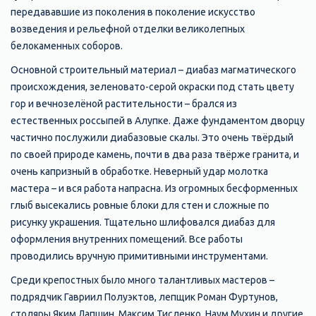
передававшие из поколения в поколение искусство
возведения и рельефной отделки великолепных
белокаменных соборов.
Основной строительный материал – диабаз магматического
происхождения, зеленовато-серой окраски под стать цвету
гор и вечнозелёной растительности – брался из
естественных россыпей в Алупке. Даже фундаментом дворцу
частично послужили диабазовые скалы. Это очень твёрдый
по своей природе камень, почти в два раза твёрже гранита, и
очень капризный в обработке. Неверный удар молотка
мастера – и вся работа напрасна. Из огромных бесформенных
глыб высекались ровные блоки для стен и сложные по
рисунку украшения. Тщательно шлифовался диабаз для
оформления внутренних помещений. Все работы
проводились вручную примитивными инструментами.
Среди крепостных было много талантливых мастеров –
подрядчик Гавриил Полуэктов, лепщик Роман Фуртунов,
столяры Яким Лапшин, Максим Тисленко, Наум Мухин и другие.