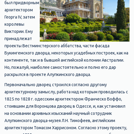
был придворным
архитектором
Георга IV, затем
королевы
Виктории. Ему
принадлежат
проекты Вестминстерского аббатства, части фасада
Букингемского дворца, некоторых усадебных построек, как на
континенте, так и в бывшей английской колонии Австралии.
Но, пожалуй, наиболее самостоятельно и полно его дар
раскрылся в проекте Алупкинского дворца.
Первоначально дворец строился согласно другому
архитектурному замыслу, работа над которым проводилась с
1825 по 1828 г. одесским архитектором Франческо Боффо,
стоившим для Воронцова дворец в Одессе, и, как установил
на основании архивных изысканий научный сотрудник
Алупкинского дворца-музея Л.Н. Тимофеев, английским
архитектором Томасом Харрисоном. Согласно этому проекту,