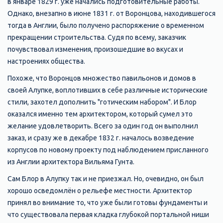
в январе 1829 г. уже начались подготовительные работы.
Однако, внезапно в июне 1831 г. от Воронцова, находившегося
тогда в Англии, было получено распоряжение о временном
прекращении строительства. Судя по всему, заказчик
почувствовал изменения, произошедшие во вкусах и
настроениях общества.
Похоже, что Воронцов множество павильонов и домов в
своей Алупке, воплотивших в себе различные исторические
стили, захотел дополнить "готическим набором". И Блор
оказался именно тем архитектором, который сумел это
желание удовлетворить. Всего за один год он выполнил
заказ, и сразу же в декабре 1832 г. началось возведение
корпусов по новому проекту под наблюдением присланного
из Англии архитектора Вильяма Гунта.
Сам Блор в Алупку так и не приезжал. Но, очевидно, он был
хорошо осведомлён о рельефе местности. Архитектор
принял во внимание то, что уже были готовы фундаменты и
что существовала первая кладка глубокой портальной ниши