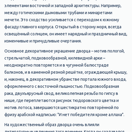
элементами восточной и западной архитектуры. Например,
между готическими дымовыми трубами и минаретами
мечети. Это сходство усиливается с переходом к южному
фасаду главного корпуса. Открытый в сторону моря, всегда
освещённый солнцем, он имеет нарядный и праздничный вид,
изменчивые и причудливые очертания.
Основное декоративное украшение дворца – мотив пологой,
стрельчатой, подковообразной, килевидной арки –
неоднократно повторяется и в чугунной балюстраде
балконов, и в каменной резной решётке, ограждающей крышу,
и, наконец, в декоративном убранстве портала южного входа,
оформленного с восточной пышностью. Подковообразная
рака, двухъярусный свод, великолепная резьба по гипсу в
нише, где переплетаются рисунок тюдоровского цветка и
мотив лотоса, завершаются шестикратно повторённой по
фризу арабской надписью: "И нет победителя кроме аллаха".
На художественный образ дворца очень влияли
литературные увлечения того времени. Когда он создавался,