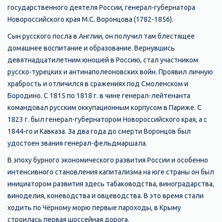
государственного деятеля России, генерал-губернатора
Новороссийского края М.С. Воронцова (1782-1856).
Сын русского посла в Англии, он получил там блестящее
домашнее воспитание и образование. Вернувшись
девятнадцатилетним юношей в Россию, стал участником
русско-турецких и антинаполеоновских войн. Проявил личную
храбрость и отличился в сражениях под Смоленском и
Бородино. С 1815 по 1818 г. в чине генерал-лейтенанта
командовал русским оккупационным корпусом в Париже. С
1823 г. был генерал-губернатором Новороссийского края, а с
1844-го и Кавказа. За два года до смерти Воронцов был
удостоен звания генерал-фельдмаршала.
В эпоху бурного экономического развития России и особенно
интенсивного становления капитализма на юге страны он был
инициатором развития здесь табаководства, виноградарства,
виноделия, коневодства и овцеводства. В это время стали
ходить по Чёрному морю первые пароходы, в Крыму
строилась первая шоссейная дорога.