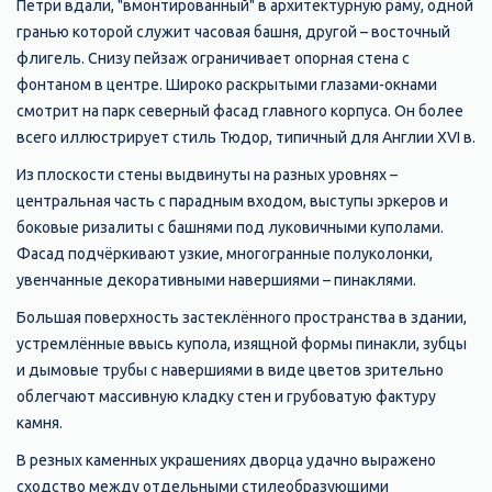
Петри вдали, "вмонтированный" в архитектурную раму, одной
гранью которой служит часовая башня, другой – восточный
флигель. Снизу пейзаж ограничивает опорная стена с
фонтаном в центре. Широко раскрытыми глазами-окнами
смотрит на парк северный фасад главного корпуса. Он более
всего иллюстрирует стиль Тюдор, типичный для Англии XVI в.
Из плоскости стены выдвинуты на разных уровнях –
центральная часть с парадным входом, выступы эркеров и
боковые ризалиты с башнями под луковичными куполами.
Фасад подчёркивают узкие, многогранные полуколонки,
увенчанные декоративными навершиями – пинаклями.
Большая поверхность застеклённого пространства в здании,
устремлённые ввысь купола, изящной формы пинакли, зубцы
и дымовые трубы с навершиями в виде цветов зрительно
облегчают массивную кладку стен и грубоватую фактуру
камня.
В резных каменных украшениях дворца удачно выражено
сходство между отдельными стилеобразующими