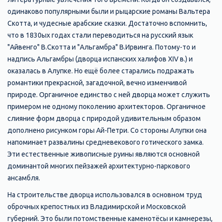
одинаково популярными были и рыцарские романы Вальтера
Скотта, и чудесные арабские сказки. Достаточно вспомнить,
что в 1830ых годах стали переводиться на русский язык
"Айвенго" В.Скотта и "Альгамбра" В.Ирвинга. Потому-то и
надпись Альгамбры (дворца испанских халифов XIV в.) и
оказалась в Алупке. Но ещё более старались подражать
романтики прекрасной, загадочной, вечно изменчивой
природе. Органичное единство с ней дворца может служить
примером не одному поколению архитекторов. Органичное
слияние форм дворца с природой удивительным образом
дополнено рисунком горы Ай-Петри. Со стороны Алупки она
напоминает развалины средневекового готического замка.
Эти естественные живописные руины являются основной
доминантой многих пейзажей архитектурно-паркового
ансамбля.
На строительстве дворца использовался в основном труд
оброчных крепостных из Владимирской и Московской
губерний. Это были потомственные каменотёсы и камнерезы,