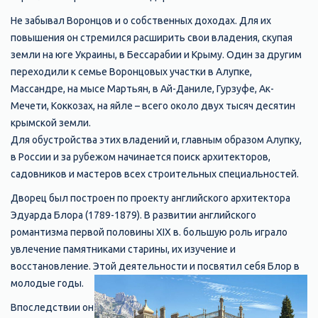
Не забывал Воронцов и о собственных доходах. Для их
повышения он стремился расширить свои владения, скупая
земли на юге Украины, в Бессарабии и Крыму. Один за другим
переходили к семье Воронцовых участки в Алупке,
Массандре, на мысе Мартьян, в Ай-Даниле, Гурзуфе, Ак-
Мечети, Коккозах, на яйле – всего около двух тысяч десятин
крымской земли.
Для обустройства этих владений и, главным образом Алупку,
в России и за рубежом начинается поиск архитекторов,
садовников и мастеров всех строительных специальностей.
Дворец был построен по проекту английского архитектора
Эдуарда Блора (1789-1879). В развитии английского
романтизма первой половины XIX в. большую роль играло
увлечение памятниками старины, их изучение и
восстановление. Этой деятельности и посвятил себя Блор в
молодые годы.
Впоследствии он