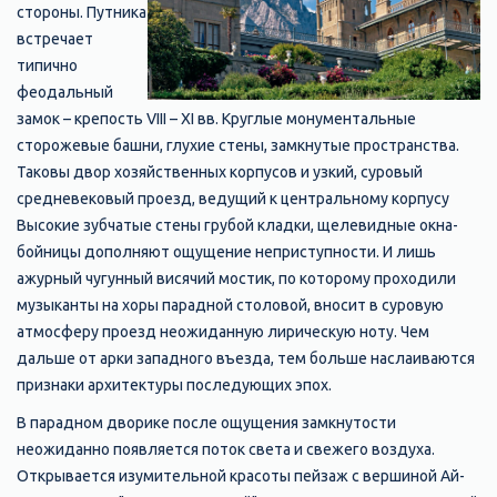
стороны. Путника
встречает
типично
феодальный
замок – крепость VIII – XI вв. Круглые монументальные
сторожевые башни, глухие стены, замкнутые пространства.
Таковы двор хозяйственных корпусов и узкий, суровый
средневековый проезд, ведущий к центральному корпусу
Высокие зубчатые стены грубой кладки, щелевидные окна-
бойницы дополняют ощущение неприступности. И лишь
ажурный чугунный висячий мостик, по которому проходили
музыканты на хоры парадной столовой, вносит в суровую
атмосферу проезд неожиданную лирическую ноту. Чем
дальше от арки западного въезда, тем больше наслаиваются
признаки архитектуры последующих эпох.
В парадном дворике после ощущения замкнутости
неожиданно появляется поток света и свежего воздуха.
Открывается изумительной красоты пейзаж с вершиной Ай-