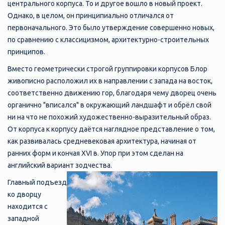
центрального корпуса. То и другое вошло в новый проект.
Однако, в целом, он принципиально отличался от
первоначального. Это было утверждение совершенно новых,
по сравнению с классицизмом, архитектурно-строительных
принципов.
Вместо геометрически строгой группировки корпусов Блор
живописно расположил их в направлении с запада на восток,
соответственно движению гор, благодаря чему дворец очень
органично "вписался" в окружающий ландшафт и обрёл свой
ни на что не похожий художественно-выразительный образ.
От корпуса к корпусу даётся наглядное представление о том,
как развивалась средневековая архитектура, начиная от
ранних форм и кончая XVI в. Упор при этом сделан на
английский вариант зодчества.
Главный подъезд
ко дворцу
находится с
западной