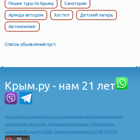
Пешие туры по Крыму
Санатории
Аренда автодом
Хостел
Детский лагерь
Автокемпинг
Список объявлений пуст.
Крым.ру - нам 21 лет
При полном или частичном использовании материалов активная
гиперссылка на портал "Недвижимость Крыма" обязательна.
Copyright © Крым.Ру 2005. Лицензия Минпечати Эл № 77-4556