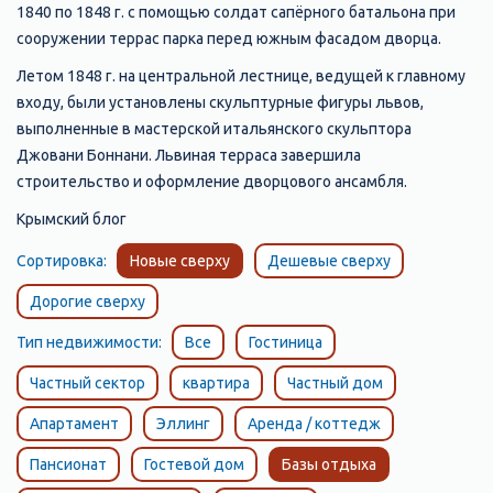
1840 по 1848 г. с помощью солдат сапёрного батальона при
сооружении террас парка перед южным фасадом дворца.
Летом 1848 г. на центральной лестнице, ведущей к главному
входу, были установлены скульптурные фигуры львов,
выполненные в мастерской итальянского скульптора
Джовани Боннани. Львиная терраса завершила
строительство и оформление дворцового ансамбля.
Крымский блог
Сортировка:
Новые сверху
Дешевые сверху
Дорогие сверху
Тип недвижимости:
Все
Гостиница
Частный сектор
квартира
Частный дом
Апартамент
Эллинг
Аренда / коттедж
Пансионат
Гостевой дом
Базы отдыха