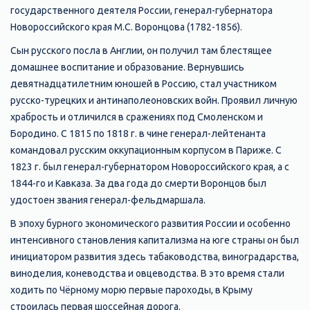
государственного деятеля России, генерал-губернатора
Новороссийского края М.С. Воронцова (1782-1856).
Сын русского посла в Англии, он получил там блестящее
домашнее воспитание и образование. Вернувшись
девятнадцатилетним юношей в Россию, стал участником
русско-турецких и антинаполеоновских войн. Проявил личную
храбрость и отличился в сражениях под Смоленском и
Бородино. С 1815 по 1818 г. в чине генерал-лейтенанта
командовал русским оккупационным корпусом в Париже. С
1823 г. был генерал-губернатором Новороссийского края, а с
1844-го и Кавказа. За два года до смерти Воронцов был
удостоен звания генерал-фельдмаршала.
В эпоху бурного экономического развития России и особенно
интенсивного становления капитализма на юге страны он был
инициатором развития здесь табаководства, виноградарства,
виноделия, коневодства и овцеводства. В это время стали
ходить по Чёрному морю первые пароходы, в Крыму
строилась первая шоссейная дорога.