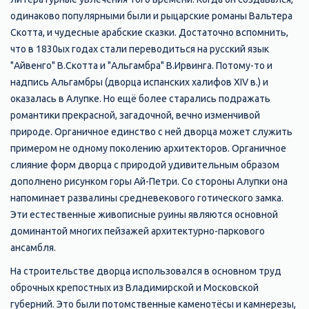
одинаково популярными были и рыцарские романы Вальтера
Скотта, и чудесные арабские сказки. Достаточно вспомнить,
что в 1830ых годах стали переводиться на русский язык
"Айвенго" В.Скотта и "Альгамбра" В.Ирвинга. Потому-то и
надпись Альгамбры (дворца испанских халифов XIV в.) и
оказалась в Алупке. Но ещё более старались подражать
романтики прекрасной, загадочной, вечно изменчивой
природе. Органичное единство с ней дворца может служить
примером не одному поколению архитекторов. Органичное
слияние форм дворца с природой удивительным образом
дополнено рисунком горы Ай-Петри. Со стороны Алупки она
напоминает развалины средневекового готического замка.
Эти естественные живописные руины являются основной
доминантой многих пейзажей архитектурно-паркового
ансамбля.
На строительстве дворца использовался в основном труд
оброчных крепостных из Владимирской и Московской
губерний. Это были потомственные каменотёсы и камнерезы,