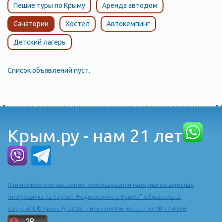
Пешие туры по Крыму
Аренда автодом
Санатории
Хостел
Автокемпинг
Детский лагерь
Список объявлений пуст.
Крым.ру - нам 21 лет
При полном или частичном использовании материалов активная
гиперссылка на портал "Недвижимость Крыма" обязательна.
Copyright © Крым.Ру 2005. Лицензия Минпечати Эл № 77-4556