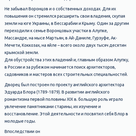
Не забывал Воронцов и о собственных доходах. Для их
повышения он стремился расширить свои владения, скупая
земли на юге Украины, в Бессарабии и Крыму. Один за другим
переходили к семье Воронцовых участки в Алупке,
Массандре, на мысе Мартьян, в Ай-Даниле, Гурзуфе, Ак-
Мечети, Коккозах, на яйле – всего около двух тысяч десятин
крымской земли.
Для обустройства этих владений и, главным образом Алупку,
в России и за рубежом начинается поиск архитекторов,
садовников и мастеров всех строительных специальностей.
Дворец был построен по проекту английского архитектора
Эдуарда Блора (1789-1879). В развитии английского
романтизма первой половины XIX в. большую роль играло
увлечение памятниками старины, их изучение и
восстановление. Этой деятельности и посвятил себя Блор в
молодые годы.
Впоследствии он