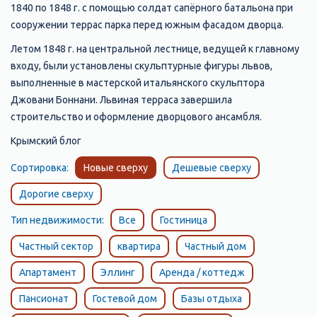
1840 по 1848 г. с помощью солдат сапёрного батальона при
сооружении террас парка перед южным фасадом дворца.
Летом 1848 г. на центральной лестнице, ведущей к главному
входу, были установлены скульптурные фигуры львов,
выполненные в мастерской итальянского скульптора
Джовани Боннани. Львиная терраса завершила
строительство и оформление дворцового ансамбля.
Крымский блог
Сортировка:
Новые сверху
Дешевые сверху
Дорогие сверху
Тип недвижимости:
Все
Гостиница
Частный сектор
квартира
Частный дом
Апартамент
Эллинг
Аренда / коттедж
Пансионат
Гостевой дом
Базы отдыха