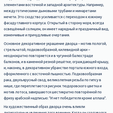
элементами восточной и западной архитектуры. Например,
между готическими дымовыми трубами и минаретами
мечети. Это сходство усиливается с переходом к южному
фасаду главного корпуса. Открытый в сторону моря, всегда
освещённый солнцем, он имеет нарядный и праздничный вид,
изменчивые и причудливые очертания.
Основное декоративное украшение дворца – мотив пологой,
стрельчатой, подковообразной, килевидной арки –
неоднократно повторяется и в чугунной балюстраде
балконов, и в каменной резной решётке, ограждающей крышу,
и, наконец, в декоративном убранстве портала южного входа,
оформленного с восточной пышностью. Подковообразная
рака, двухъярусный свод, великолепная резьба по гипсу в
нише, где переплетаются рисунок тюдоровского цветка и
мотив лотоса, завершаются шестикратно повторённой по
фризу арабской надписью: "И нет победителя кроме аллаха".
На художественный образ дворца очень влияли
литературные увлечения того времени. Когда он создавался,