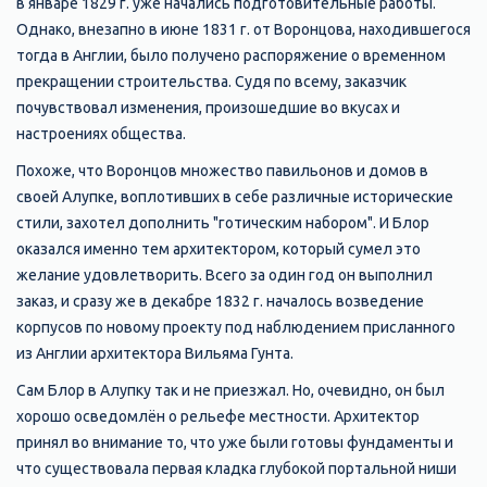
в январе 1829 г. уже начались подготовительные работы.
Однако, внезапно в июне 1831 г. от Воронцова, находившегося
тогда в Англии, было получено распоряжение о временном
прекращении строительства. Судя по всему, заказчик
почувствовал изменения, произошедшие во вкусах и
настроениях общества.
Похоже, что Воронцов множество павильонов и домов в
своей Алупке, воплотивших в себе различные исторические
стили, захотел дополнить "готическим набором". И Блор
оказался именно тем архитектором, который сумел это
желание удовлетворить. Всего за один год он выполнил
заказ, и сразу же в декабре 1832 г. началось возведение
корпусов по новому проекту под наблюдением присланного
из Англии архитектора Вильяма Гунта.
Сам Блор в Алупку так и не приезжал. Но, очевидно, он был
хорошо осведомлён о рельефе местности. Архитектор
принял во внимание то, что уже были готовы фундаменты и
что существовала первая кладка глубокой портальной ниши