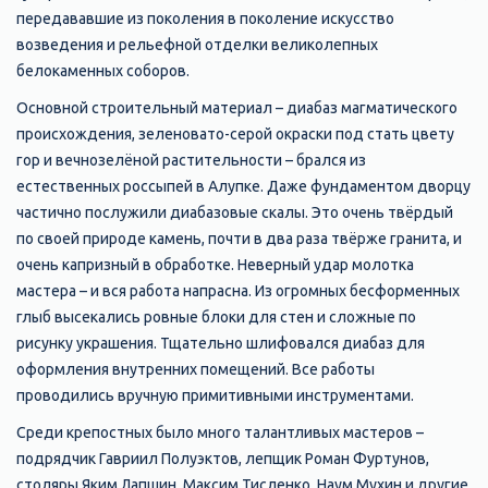
передававшие из поколения в поколение искусство
возведения и рельефной отделки великолепных
белокаменных соборов.
Основной строительный материал – диабаз магматического
происхождения, зеленовато-серой окраски под стать цвету
гор и вечнозелёной растительности – брался из
естественных россыпей в Алупке. Даже фундаментом дворцу
частично послужили диабазовые скалы. Это очень твёрдый
по своей природе камень, почти в два раза твёрже гранита, и
очень капризный в обработке. Неверный удар молотка
мастера – и вся работа напрасна. Из огромных бесформенных
глыб высекались ровные блоки для стен и сложные по
рисунку украшения. Тщательно шлифовался диабаз для
оформления внутренних помещений. Все работы
проводились вручную примитивными инструментами.
Среди крепостных было много талантливых мастеров –
подрядчик Гавриил Полуэктов, лепщик Роман Фуртунов,
столяры Яким Лапшин, Максим Тисленко, Наум Мухин и другие.