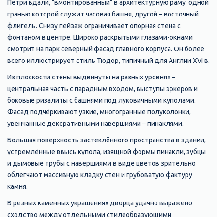
Петри вдали, "вмонтированный" в архитектурную раму, одной
гранью которой служит часовая башня, другой – восточный
флигель. Снизу пейзаж ограничивает опорная стена с
фонтаном в центре. Широко раскрытыми глазами-окнами
смотрит на парк северный фасад главного корпуса. Он более
всего иллюстрирует стиль Тюдор, типичный для Англии XVI в.
Из плоскости стены выдвинуты на разных уровнях –
центральная часть с парадным входом, выступы эркеров и
боковые ризалиты с башнями под луковичными куполами.
Фасад подчёркивают узкие, многогранные полуколонки,
увенчанные декоративными навершиями – пинаклями.
Большая поверхность застеклённого пространства в здании,
устремлённые ввысь купола, изящной формы пинакли, зубцы
и дымовые трубы с навершиями в виде цветов зрительно
облегчают массивную кладку стен и грубоватую фактуру
камня.
В резных каменных украшениях дворца удачно выражено
сходство между отдельными стилеобразующими