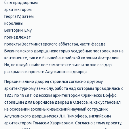
был придворным
архитектором
Георга IV, затем
королевы
Виктории. Ему
принадлежат
проекты Вестминстерского аббатства, части фасада
Букингемского дворца, некоторых усадебных построек, как на
континенте, так и в бывшей английской колонии Австралии.
Но, пожалуй, наиболее самостоятельно и полно его дар
раскрылся в проекте Алупкинского дворца.
Первоначально дворец строился согласно другому
архитектурному замыслу, работа над которым проводилась с
1825 по 1828 г. одесским архитектором Франческо Боффо,
стоившим для Воронцова дворец в Одессе, и, как установил
на основании архивных изысканий научный сотрудник
Алупкинского дворца-музея Л.Н. Тимофеев, английским
архитектором Томасом Харрисоном. Согласно этому проекту,