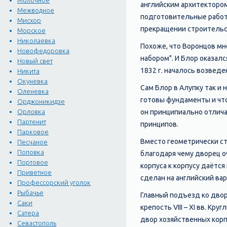
Молочное
английским архитектором 
Межводное
подготовительные работы
Мисхор
прекращении строительст
Морское
Николаевка
Похоже, что Воронцов мн
Новофедоровка
набором". И Блор оказалс
Новый свет
1832 г. началось возвед
Никита
Окуневка
Сам Блор в Алупку так и
Оленевка
готовы фундаменты и что
Орджоникидзе
он принципиально отлича
Орловка
Партенит
принципов.
Парковое
Вместо геометрически ст
Песчаное
Поповка
благодаря чему дворец о
Портовое
корпуса к корпусу даётся
Приветное
сделан на английский вар
Профессорский уголок
Рыбачье
Главный подъезд ко двор
Саки
крепость VIII – XI вв. К
Сатера
двор хозяйственных корп
Севастополь