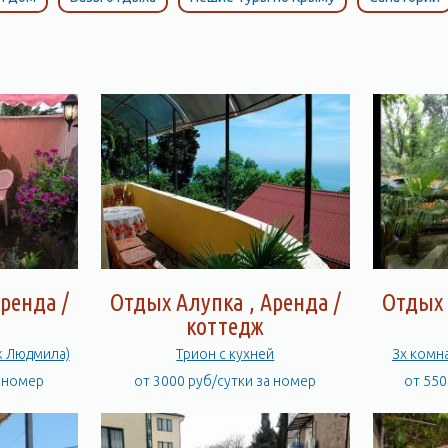
ренда /
Отдых Алупка , Аренда /
Отдых 
коттедж
ж Людмила)
Трион c кухней
Зх комн
а номер
от 3000 руб/сутки за номер
от 550