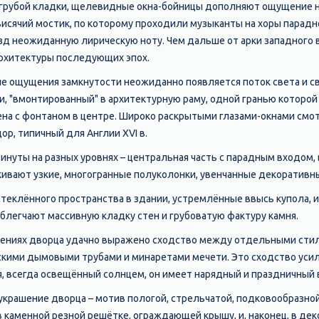
 грубой кладки, щелевидные окна-бойницы дополняют ощущение н
исячий мостик, по которому проходили музыканты на хоры парадно
д неожиданную лирическую ноту. Чем дальше от арки западного 
архитектуры последующих эпох.
е ощущения замкнутости неожиданно появляется поток света и с
, "вмонтированный" в архитектурную раму, одной гранью которой 
ена с фонтаном в центре. Широко раскрытыми глазами-окнами смотр
р, типичный для Англии XVI в.
инуты на разных уровнях – центральная часть с парадным входом
ивают узкие, многогранные полуколонки, увенчанные декоративн
теклённого пространства в здании, устремлённые ввысь купола, 
блегчают массивную кладку стен и грубоватую фактуру камня.
шениях дворца удачно выражено сходство между отдельными сти
кими дымовыми трубами и минаретами мечети. Это сходство усили
, всегда освещённый солнцем, он имеет нарядный и праздничный 
крашение дворца – мотив пологой, стрельчатой, подковообразной,
в каменной резной решётке, ограждающей крышу, и, наконец, в де