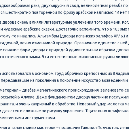
дковообразная рака, двухъярусный свод, великолепная резьба по 
ся шестикратно повторённой по фризу арабской надписью: "И нет 
 дворца очень влияли литературные увлечения того времени. Ког
и чудесные арабские сказки. Достаточно вспомнить, что в 1830ых 
отому-то и надпись Альгамбры (дворца испанских халифов XIV в.) 
агадочной, вечно изменчивой природе. Органичное единство с н
е слияние форм дворца с природой удивительным образом дополн
о готического замка. Эти естественные живописные руины являю
 использовался в основном труд оброчных крепостных из Владим
 передававшие из поколения в поколение искусство возведения 
атериал – диабаз магматического происхождения, зеленовато-сер
россыпей в Алупке. Даже фундаментом дворцу частично послужили
гранита, и очень капризный в обработке. Неверный удар молотка м
 для стен и сложные по рисунку украшения. Тщательно шлифовал
имитивными инструментами.
ного талантливых мастеров – подрядчик Гавриил Полуэктов, лепщ