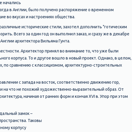
е начались
тогда в Англии, было получено распоряжение о временном
ие во вкусах и настроениях общества.
 различные исторические стили, захотел дополнить "готическим
ить. Всего за один год он выполнил заказ, и сразу же в декабре
 Англии архитектора Вильяма Гунта.
местности. Архитектор принял во внимание то, что уже были
го корпуса. То и другое вошло в новый проект. Однако, в целом,
х, по сравнению с классицизмом, архитектурно-строительных
авлении с запада на восток, соответственно движению гор,
ни на что не похожий художественно-выразительный образ. От
хитектура, начиная от ранних форм и кончая XVI в. Упор при этом
одальный замок –
 пространства. Таковы
ьному корпусу