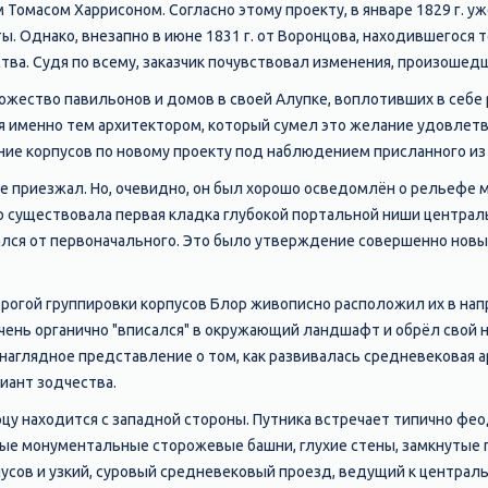
Томасом Харрисоном. Согласно этому проекту, в январе 1829 г. уж
. Однако, внезапно в июне 1831 г. от Воронцова, находившегося 
ва. Судя по всему, заказчик почувствовал изменения, произошедш
ожество павильонов и домов в своей Алупке, воплотивших в себе
я именно тем архитектором, который сумел это желание удовлетвор
ение корпусов по новому проекту под наблюдением присланного из
 не приезжал. Но, очевидно, он был хорошо осведомлён о рельефе 
 существовала первая кладка глубокой портальной ниши центрально
лся от первоначального. Это было утверждение совершенно новы
рогой группировки корпусов Блор живописно расположил их в напр
чень органично "вписался" в окружающий ландшафт и обрёл свой 
 наглядное представление о том, как развивалась средневековая ар
иант зодчества.
цу находится с западной стороны. Путника встречает типично фе
руглые монументальные сторожевые башни, глухие стены, замкнутые
усов и узкий, суровый средневековый проезд, ведущий к централ