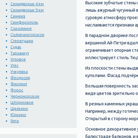
Высокие зубчатые стены
Семидворье 4 км
лишь ажурный чугунный в
Семидворье 9 км
Симеиз
суровую атмосферу проез
Симферополь
наслаиваются признаки 
Соколиное
Солнечногорское
В парадном дворике посл
Стерегущее
вершиной Ай-Петри вдали
Судак
ограничивает опорная ст
Тарханкут
иллюстрирует стиль Тюдо
Угловое
Утес
Из плоскости стены выдв
Учкуевка
куполами. Фасад подчёрк
Феодосия
Фиолент
Большая поверхность зас
Форос
виде цветов зрительно о
Черноморское
Штормовое
В резных каменных укра
Щелкино
Например, между готичес
Юркино
Открытый в сторону моря
Ялта
Основное декоративное у
балюстраде балконов, и 