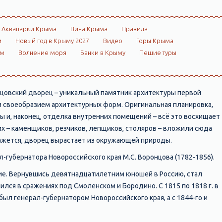
Аквапарки Крыма
Вина Крыма
Правила
и
Новый год в Крыму 2027
Видео
Горы Крыма
ом
Волнение моря
Банки в Крыму
Пешие туры
нцовский дворец – уникальный памятник архитектуры первой
м своеобразием архитектурных форм. Оригинальная планировка,
 и, наконец, отделка внутренних помещений – всё это восхищает
х – каменщиков, резчиков, лепщиков, столяров – вложили сюда
 кажется, дворец вырастает из окружающей природы.
-губернатора Новороссийского края М.С. Воронцова (1782-1856).
ние. Вернувшись девятнадцатилетним юношей в Россию, стал
лся в сражениях под Смоленском и Бородино. С 1815 по 1818 г. в
ыл генерал-губернатором Новороссийского края, а с 1844-го и