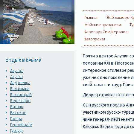
Главная
Веб камеры К
Майские праздники
Ту
Аэропорт Симферополь
Автопрокат
Почти в центре Алупки с
ОТДЫХ В КРЫМУ
половины XXI в. Построе
интересное стилевое реш
Алушта
Алупка
уже не одно поколение л
Андреевка
свой талант и труд. При
Балаклава
Дворец строился как лет
Бахчисарай
Береговое
Сын русского посла в Ан
Витино
участником русско-турецк
Высокое
Гаспра
чине генерал-лейтенанта 
Героевское
Кавказа. За два года до
Гурзуф