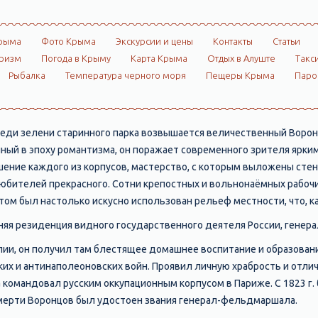
рыма
Фото Крыма
Экскурсии и цены
Контакты
Статьи
ризм
Погода в Крыму
Карта Крыма
Отдых в Алуште
Такс
Рыбалка
Температура черного моря
Пещеры Крыма
Пар
реди зелени старинного парка возвышается величественный Воро
нный в эпоху романтизма, он поражает современного зрителя ярки
ение каждого из корпусов, мастерство, с которым выложены стены
юбителей прекрасного. Сотни крепостных и вольнонаёмных рабочи
 этом был настолько искусно использован рельеф местности, что,
няя резиденция видного государственного деятеля России, генерал
глии, он получил там блестящее домашнее воспитание и образова
их и антинаполеоновских войн. Проявил личную храбрость и отличи
командовал русским оккупационным корпусом в Париже. С 1823 г. б
 смерти Воронцов был удостоен звания генерал-фельдмаршала.