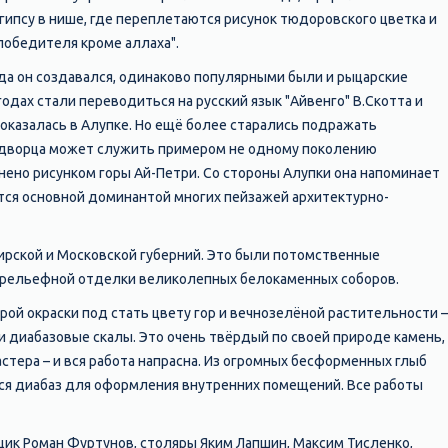
гипсу в нише, где переплетаются рисунок тюдоровского цветка и
победителя кроме аллаха".
да он создавался, одинаково популярными были и рыцарские
годах стали переводиться на русский язык "Айвенго" В.Скотта и
и оказалась в Алупке. Но ещё более старались подражать
ей дворца может служить примером не одному поколению
ено рисунком горы Ай-Петри. Со стороны Алупки она напоминает
тся основной доминантой многих пейзажей архитектурно-
ирской и Московской губерний. Это были потомственные
и рельефной отделки великолепных белокаменных соборов.
ой окраски под стать цвету гор и вечнозелёной растительности –
 диабазовые скалы. Это очень твёрдый по своей природе камень,
астера – и вся работа напрасна. Из огромных бесформенных глыб
ся диабаз для оформления внутренних помещений. Все работы
ик Роман Фуртунов, столяры Яким Лапшин, Максим Тисленко,