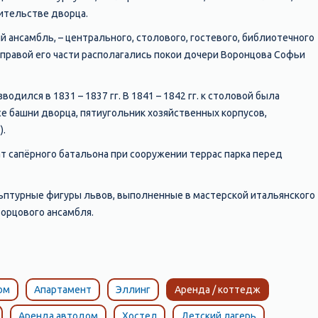
оительстве дворца.
ансамбль, – центрального, столового, гостевого, библиотечного
в правой его части располагались покои дочери Воронцова Софьи
одился в 1831 – 1837 гг. В 1841 – 1842 гг. к столовой была
все башни дворца, пятиугольник хозяйственных корпусов,
).
т сапёрного батальона при сооружении террас парка перед
льптурные фигуры львов, выполненные в мастерской итальянского
орцового ансамбля.
ом
Апартамент
Эллинг
Аренда / коттедж
Аренда автодом
Хостел
Детский лагерь