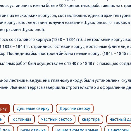
алось установить имена более 300 крепостных, работавших на стр
оит из нескольких корпусов, составляющих единый архитектурный 
ой корпус впоследствии получил название Шуваловского, так как 
ве графини Шуваловой.
ь со столового корпуса (1830 – 1834 гг.). Центральный корпус возв
 1838 – 1844 гг. строились гостевой корпус, восточные флигели, 
р. Последним был построен библиотечный корпус (1842 – 1846 гг.
ляных работ был осуществлён с 1840 по 1848 г. с помощью солда
льной лестнице, ведущей к главному входу, были установлены ску
ани. Львиная терраса завершила строительство и оформление дв
рху
Дешевые сверху
Дорогие сверху
е
Гостиница
Частный сектор
квартира
Частный д
й дом
Базы отдыха
Пешие туры по Крыму
Санатории