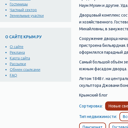
Гостиницы
Наум Мухин и другие. Уд
Частный сектор
Дворцовый комплекс сост
Земельные участки
и хозяйственного. Гостев
Михайловны, в замужест
О САЙТЕ КРЫМ.РУ
Сооружение дворца началос
пристроена бильярдная. В
О сайте
оформлялся парадный дво
Реклама
Карта сайта
Самый большой объём зем
Рассылки
южным фасадом дворца.
Обмен ссылками
FAQ
Летом 1848 г. на центра
скульптора Джовани Бонн
Крымский блог
Сортировка:
Новые све
Тип недвижимости:
Вс
Пансионат
Гостево