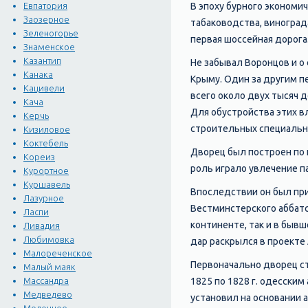
В эпоху бурного экономи
Евпатория
Заозерное
табаководства, виноград
Зеленогорье
первая шоссейная дорога
Знаменское
Казантип
Не забывал Воронцов и о
Канака
Крыму. Один за другим пе
Кацивели
всего около двух тысяч 
Кача
Для обустройства этих вл
Керчь
строительных специальн
Кизиловое
Коктебель
Дворец был построен по 
Кореиз
роль играло увлечение п
Курортное
Куршавель
Впоследствии он был при
Лазурное
Вестминстерского аббатс
Ласпи
континенте, так и в бывш
Ливадия
Любимовка
дар раскрылся в проекте
Малореченское
Первоначально дворец ст
Малый маяк
1825 по 1828 г. одесски
Массандра
Медведево
установил на основании 