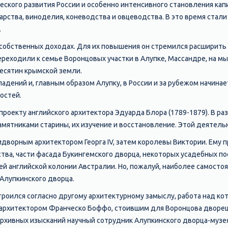
ческого развития России и особенно интенсивного становления ка
арства, виноделия, коневодства и овцеводства. В это время стал
.
 собственных доходах. Для их повышения он стремился расширить с
реходили к семье Воронцовых участки в Алупке, Массандре, на мысе
десятин крымской земли.
адений и, главным образом Алупку, в России и за рубежом начинае
остей.
проекту английского архитектора Эдуарда Блора (1789-1879). В ра
амятниками старины, их изучение и восстановление. Этой деятель
дворным архитектором Георга IV, затем королевы Виктории. Ему
тва, части фасада Букингемского дворца, некоторых усадебных пос
ей английской колонии Австралии. Но, пожалуй, наиболее самосто
 Алупкинского дворца.
роился согласно другому архитектурному замыслу, работа над ко
м архитектором Франческо Боффо, стоившим для Воронцова дворец в
архивных изысканий научный сотрудник Алупкинского дворца-музея