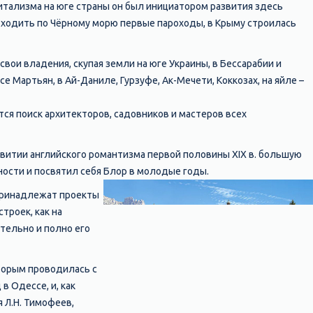
питализма на юге страны он был инициатором развития здесь
и ходить по Чёрному морю первые пароходы, в Крыму строилась
вои владения, скупая земли на юге Украины, в Бессарабии и
 Мартьян, в Ай-Даниле, Гурзуфе, Ак-Мечети, Коккозах, на яйле –
тся поиск архитекторов, садовников и мастеров всех
звитии английского романтизма первой половины XIX в. большую
ности и посвятил себя Блор в молодые годы.
 принадлежат проекты
троек, как на
ятельно и полно его
торым проводилась с
 Одессе, и, как
 Л.Н. Тимофеев,