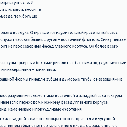
еприступности. И
й столовой, вносит в
въезда, тем больше
вежего воздуха. Открывается изумительной красоты пейзаж с
служит часовая башня, другой – восточный флигель. Снизу пейзаж
ит на парк северный фасад главного корпуса. Он более всего
, выступы эркеров и боковые ризалиты с башнями под луковичными
ыми навершиями – пинаклями.
изящной формы пинакли, зубцы и дымовые трубы с навершиями в
леобразующими элементами восточной и западной архитектуры.
вается с переходом к южному фасаду главного корпуса.
вид, изменчивые и причудливые очертания.
 килевидной арки – неоднократно повторяется и в чугунной
коративном убранстве портала южного входа, оформленного с