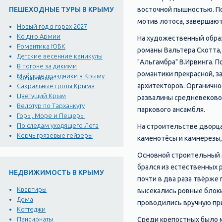
восточной пышностью. По
ПЕШЕХОДНЫЕ ТУРЫ В КРЫМУ
мотив лотоса, завершают
Новый год в горах 2027
Ко дню Армии
На художественный образ
Романтика ЮБК
романы Вальтера Скотта, 
Детские весенние каникулы
"Альгамбра" В.Ирвинга. П
В погоне за дикими
романтики прекрасной, з
Майские праздники в Крыму
тюльпанами
архитекторов. Органично
Сакральные гроты Крыма
Цветущий Крым
развалины средневековог
Велотур по Тарханкуту
паркового ансамбля.
Горы, Море и Пещеры
По следам уходящего Лета
На строительстве дворца
Керчь грязевые гейзеры
каменотёсы и камнерезы,
Основной строительный м
брался из естественных 
НЕДВИЖИМОСТЬ В КРЫМУ
почти в два раза твёрже 
Квартиры
высекались ровные блоки
Дома
проводились вручную пр
Коттеджи
Среди крепостных было м
Пансионаты