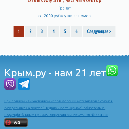
Гранат
от 2000 руб/сутки за номер
1
2
3
4
5
6
Следующая >
Крым.ру - нам 21 лет
При полном или частичном использовании материалов активная
гиперссылка на портал "Недвижимость Крыма" обязательна.
Copyright © Крым.Ру 2005. Лицензия Минпечати Эл № 77-4556