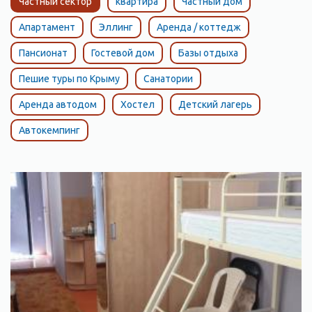
Частный сектор
квартира
Частный дом
Апартамент
Эллинг
Аренда / коттедж
Пансионат
Гостевой дом
Базы отдыха
Пешие туры по Крыму
Санатории
Аренда автодом
Хостел
Детский лагерь
Автокемпинг